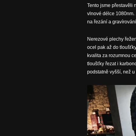
Tento jsme přestavěli n
vlnové délce 1080nm. Z
na řezání a gravírován
Nerezové plechy řežem
ocel pak až do tloušťk
kvalita za rozumnou c
tloušťky řezat i karbo
podstatně vyšší, než u