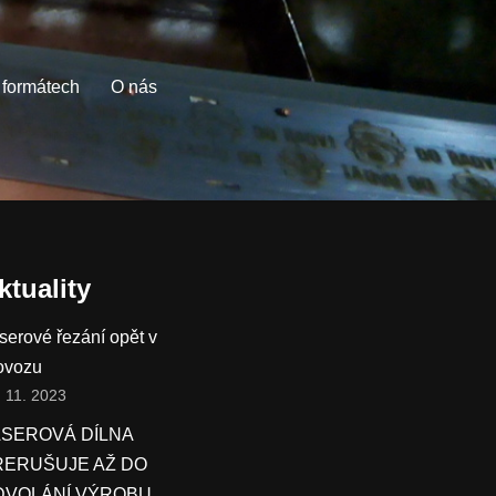
 formátech
O nás
ktuality
serové řezání opět v
ovozu
. 11. 2023
ASEROVÁ DÍLNA
ŘERUŠUJE AŽ DO
DVOLÁNÍ VÝROBU