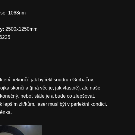
aser 1068nm
y:
2500x1250mm
-6225
 který nekončí, jak by řekl soudruh Gorbačov.
ojka skončila (jiná věc je, jak vlastně), ale naše
konečný, neboť stále je a bude co zlepšovat.
 lepším zítřkům, laser musí být v perfektní kondici.
kénka.