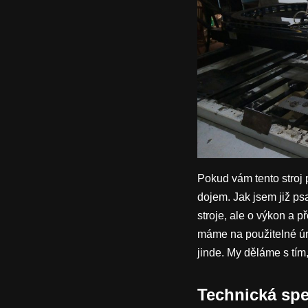
Pokud vám tento stroj 
dojem. Jak jsem již ps
stroje, ale o výkon a p
máme na použitelné úro
jinde. My děláme s tí
Technická spe