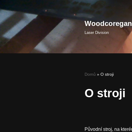
Přeskočit
Woodcoregang
na
obsah
Laser Division
Domů
»
O stroji
O stroji
Původní stroj, na kter