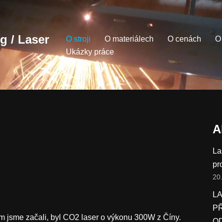
 / Laser
O stroji
O materiálech
O cenách
O
Ukázky práce
A
La
pr
20
L
P
ém jsme začali, byl CO2 laser o výkonu 300W z Číny.
O