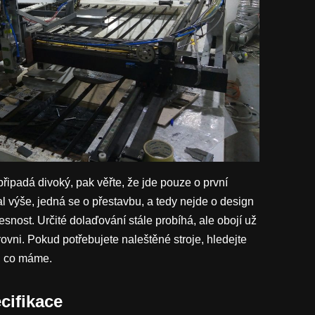
připadá divoký, pak věřte, že jde pouze o první
al výše, jedná se o přestavbu, a tedy nejde o design
řesnost. Určité dolaďování stále probíhá, ale obojí už
vni. Pokud potřebujete naleštěné stroje, hledejte
m, co máme.
cifikace