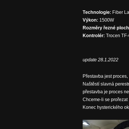
Technologie:
Fiber L
Výkon:
1500W
Rozměry řezné ploch
Kontrolér:
Trocen TF
update 28.1.2022
Přestavba jest proces,
Naštěstí slavná perestr
přestavba je proces ne
Chceme-li se prořezat k
Konec hysterického o