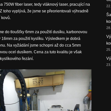
a 750W fiber laser, tedy vláknový laser, pracující na
22
 toho vyplývá, že jsme se přeorientovali výhradně
Ša
í kovů.
ko
28
e do tloušťky 6mm za použití dusíku, karbonovou
Vý
y 16mm za použití kyslíku. Výsledkem je dobrá
ko
enu. Na vyžádání jsme schopni až do cca 5mm
25
novou ocel dusíkem. Cena za tuto kvalitu je však
Vý
 kyslíkového řezání.
23