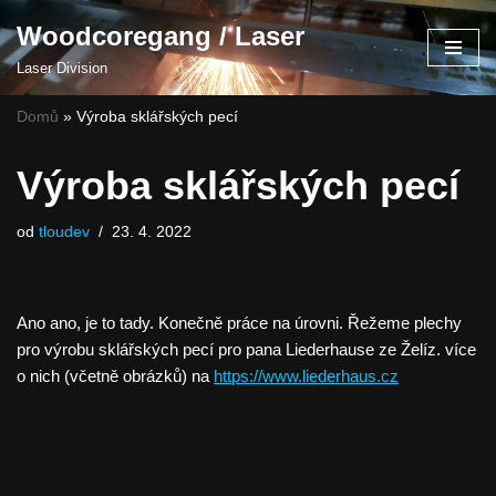
Woodcoregang / Laser
Přeskočit
Laser Division
na
obsah
Domů
»
Výroba sklářských pecí
Výroba sklářských pecí
od
tloudev
23. 4. 2022
Ano ano, je to tady. Konečně práce na úrovni. Řežeme plechy
pro výrobu sklářských pecí pro pana Liederhause ze Želíz. více
o nich (včetně obrázků) na
https://www.liederhaus.cz