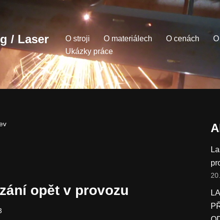
 / Laser
O stroji
O materiálech
O cenách
O
Ukázky práce
dev
A
La
pr
20
zání opět v provozu
L
P
3
O