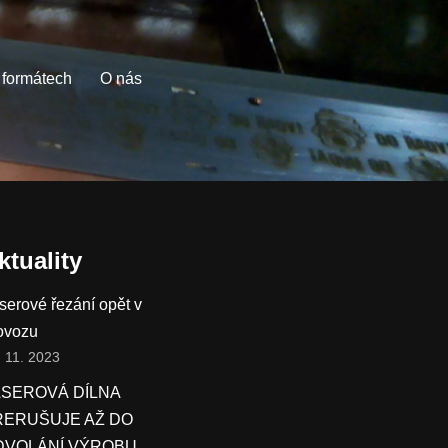
 formátech
O nás
ktuality
serové řezání opět v
ovozu
. 11. 2023
ASEROVÁ DÍLNA
ŘERUŠUJE AŽ DO
DVOLÁNÍ VÝROBU