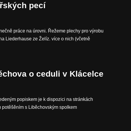
řských pecí
Konečně práce na úrovni. Řežeme plechy pro výrobu
na Liederhause ze Želíz. více o nich (včetně
ěchova o ceduli v Klácelce
vedeným popiskem je k dispozici na stránkách
ám potěšěním s Liběchovským spolkem