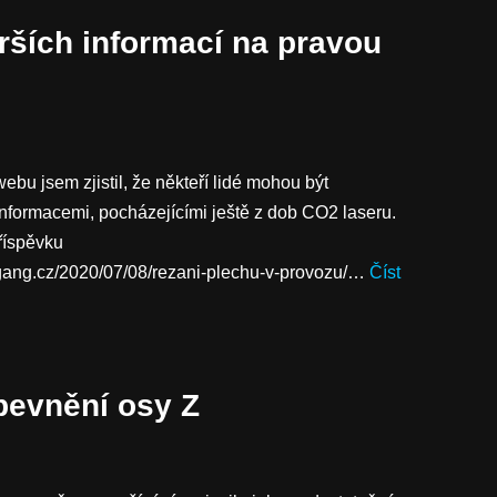
rších informací na pravou
 webu jsem zjistil, že někteří lidé mohou být
 informacemi, pocházejícími ještě z dob CO2 laseru.
říspěvku
egang.cz/2020/07/08/rezani-plechu-v-provozu/…
Číst
pevnění osy Z