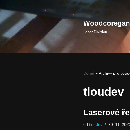
Přeskočit
Woodcoregang
na
obsah
Laser Division
Domů
»
Archivy pro tlou
tloudev
Laserové ře
od
tloudev
20. 11. 202