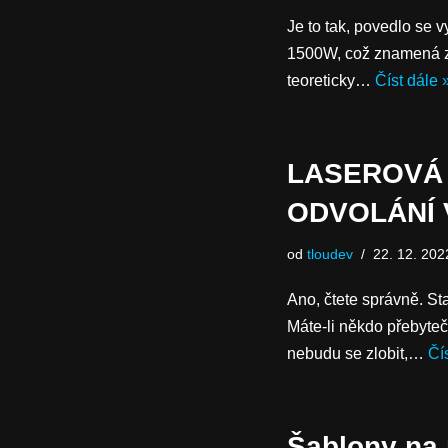
Je to tak, povedlo se
1500W, což znamená zd
teoreticky…
Číst dále 
LASEROVÁ 
ODVOLÁNÍ
od
tloudev
22. 12. 202
Ano, čtete správně. St
Máte-li někdo přebyteč
nebudu se zlobit,…
Čí
Šablony na