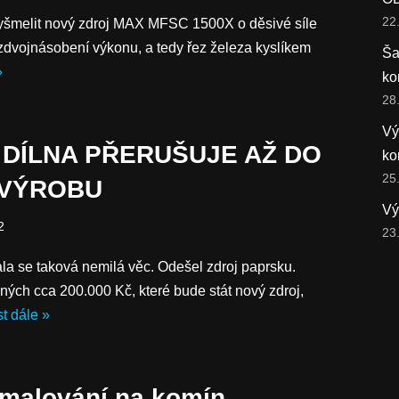
22
 vyšmelit nový zdroj MAX MFSC 1500X o děsivé síle
vojnásobení výkonu, a tedy řez železa kyslíkem
Ša
»
ko
28
Vý
DÍLNA PŘERUŠUJE AŽ DO
ko
25
 VÝROBU
Vý
2
23
ala se taková nemilá věc. Odešel zdroj paprsku.
ných cca 200.000 Kč, které bude stát nový zdroj,
st dále »
 malování na komín