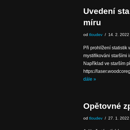
Uvedení sta
míru
od
tloudev
14. 2. 2022
Při prohlížení statistik
mystifikováni staršími
Například ve starším p
https://laser.woodcor
dále »
Opětovné z
od
tloudev
27. 1. 2022