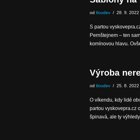
od
tloudev
28. 9. 2022
S partou vyskovepra.cz 
Pernštejnem – ten sam
komínovou hlavu. O
Výroba ner
od
tloudev
25. 8. 2022
O víkendu, kdy lidé obv
partou vyskovepra.cz o
špinavá, ale ty výhle