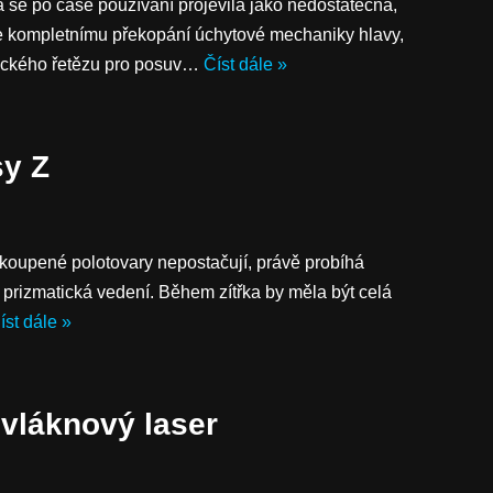
va se po čase používání projevila jako nedostatečná,
 ke kompletnímu překopání úchytové mechaniky hlavy,
tického řetězu pro posuv…
Číst dále »
sy Z
 koupené polotovary nepostačují, právě probíhá
prizmatická vedení. Během zítřka by měla být celá
íst dále »
vláknový laser