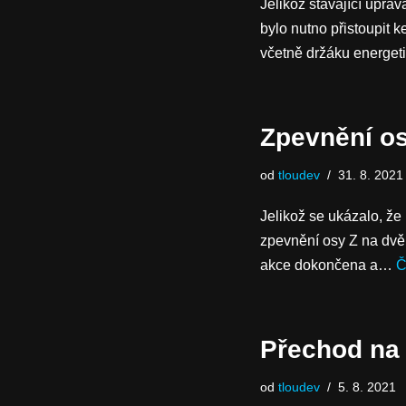
Jelikož stávající úpra
bylo nutno přistoupit
včetně držáku energe
Zpevnění o
od
tloudev
31. 8. 2021
Jelikož se ukázalo, že
zpevnění osy Z na dvě 
akce dokončena a…
Č
Přechod na 
od
tloudev
5. 8. 2021