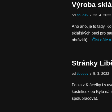
Výroba sklá
od
tloudev
23. 4. 2022
Ano ano, je to tady. 
sklářských pecí pro pa
obrázků)…
Číst dále »
Stránky Lib
od
tloudev
5. 3. 2022
Fotka z Klácelky i s u
kostelicek.eu Bylo n
spolupracovat.